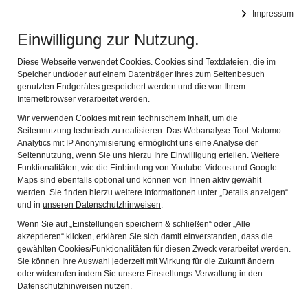
DEUTSCHES FASTNACHTMUSEUM
Impressum
Navig
Offizielles Museum des Bundes Deutscher Karneval e.V.
Einwilligung zur Nutzung.
13.01.2023
Diese Webseite verwendet Cookies. Cookies sind Textdateien, die im
Speicher und/oder auf einem Datenträger Ihres zum Seitenbesuch
genutzten Endgerätes gespeichert werden und die von Ihrem
Sonderführung zum
Internetbrowser verarbeitet werden.
Valentinstag, Dienstag
Wir verwenden Cookies mit rein technischem Inhalt, um die
Seitennutzung technisch zu realisieren. Das Webanalyse-Tool Matomo
14. Februar 2023 um
Analytics mit IP Anonymisierung ermöglicht uns eine Analyse der
Seitennutzung, wenn Sie uns hierzu Ihre Einwilligung erteilen. Weitere
18.30 Uhr
Funktionalitäten, wie die Einbindung von Youtube-Videos und Google
Maps sind ebenfalls optional und können von Ihnen aktiv gewählt
werden. Sie finden hierzu weitere Informationen unter „Details anzeigen“
und in
unseren Datenschutzhinweisen
.
Wenn Sie auf „Einstellungen speichern & schließen“ oder „Alle
akzeptieren“ klicken, erklären Sie sich damit einverstanden, dass die
gewählten Cookies/Funktionalitäten für diesen Zweck verarbeitet werden.
Sie können Ihre Auswahl jederzeit mit Wirkung für die Zukunft ändern
oder widerrufen indem Sie unsere Einstellungs-Verwaltung in den
Datenschutzhinweisen nutzen.