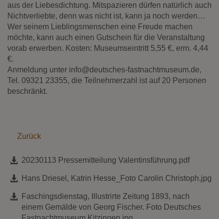
Diese Website nutzt Matomo Analytics für die Auswertung der
aus der Liebesdichtung. Mitspazieren dürfen natürlich auch
Seitenaufrufe als Statistik. Die hierdurch gespeicherten Daten werden
Nichtverliebte, denn was nicht ist, kann ja noch werden…
ausschließlich auf unseren eigenen Servern gespeichert. Eine
Wer seinem Lieblingsmenschen eine Freude machen
Übertragung an Dritte erfolgt nicht. Wir verwenden die Funktion
möchte, kann auch einen Gutschein für die Veranstaltung
AnonymizeIP zur Anonymisierung Ihrer IP-Adresse, so dass diese gekürzt
wird und nicht mehr Ihrem Besuch auf unserer Internetseite zugeordnet
vorab erwerben. Kosten: Museumseintritt 5,55 €, erm. 4,44
werden kann.
€.
Anmeldung unter info@deutsches-fastnachtmuseum.de,
YouTube / Vimeo
Tel. 09321 23355, die Teilnehmerzahl ist auf 20 Personen
Videos werden über die Plattformen YouTube oder Vimeo eingebunden.
beschränkt.
Wir nutzen YouTube im erweiterten Datenschutzmodus. Dieser Modus
bewirkt laut YouTube, dass YouTube keine Informationen über die
Besucher auf dieser Website speichert, bevor diese sich das Video
ansehen.
Zurück
Eingebundene Inhalte
Optional sind externe Inhalte auf den Seiten dieser Website
20230113 Pressemitteilung Valentinsführung.pdf
eingebunden. Das können Kartendienste wie z.B. Google Maps sein
oder auch Anwendungen einer externen Website.
Hans Driesel, Katrin Hesse_Foto Carolin Christoph.jpg
Faschingsdienstag, Illustrirte Zeitung 1893, nach
einem Gemälde von Georg Fischer. Foto Deutsches
Fastnachtmuseum Kitzingen.jpg