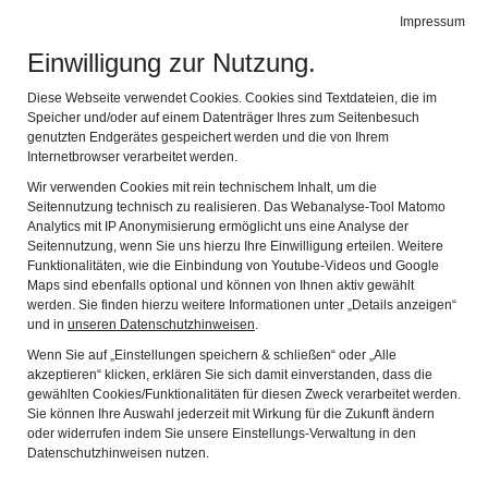
DEUTSCHES FASTNACHTMUSEUM
Impressum
Navig
Offizielles Museum des Bundes Deutscher Karneval e.V.
Einwilligung zur Nutzung.
Newsletter
Diese Webseite verwendet Cookies. Cookies sind Textdateien, die im
Speicher und/oder auf einem Datenträger Ihres zum Seitenbesuch
genutzten Endgerätes gespeichert werden und die von Ihrem
Internetbrowser verarbeitet werden.
Der Newsletter des Deutschen FastnachtMuseum
informiert in der Regel im Abstand von drei bis vier
Wir verwenden Cookies mit rein technischem Inhalt, um die
Monaten über die aktuellen Entwicklungen, Ausstellungen
Seitennutzung technisch zu realisieren. Das Webanalyse-Tool Matomo
Analytics mit IP Anonymisierung ermöglicht uns eine Analyse der
und Veranstaltungen im Museum wie auch in der
Seitennutzung, wenn Sie uns hierzu Ihre Einwilligung erteilen. Weitere
FastnachtAkademie. Im Archiv finden Sie überdies alle
Funktionalitäten, wie die Einbindung von Youtube-Videos und Google
Newsletter der vergangenen Monate. Die Abbestellung des
Maps sind ebenfalls optional und können von Ihnen aktiv gewählt
Newsletters ist jederzeit möglich.
werden. Sie finden hierzu weitere Informationen unter „Details anzeigen“
und in
unseren Datenschutzhinweisen
.
Mit Eintragen Ihrer E-Mail-Adresse in das Formular unten
Wenn Sie auf „Einstellungen speichern & schließen“ oder „Alle
und Bestätigen des „Anmelden“-Buttons willigen Sie ein,
akzeptieren“ klicken, erklären Sie sich damit einverstanden, dass die
gewählten Cookies/Funktionalitäten für diesen Zweck verarbeitet werden.
dass das Deutsche FastnachtMuseum diese E-Mail-
Sie können Ihre Auswahl jederzeit mit Wirkung für die Zukunft ändern
Adresse nutzen darf, um Sie im Rahmen eines Newsletter-
oder widerrufen indem Sie unsere Einstellungs-Verwaltung in den
Versandes über aktuelle Themen zu informieren.
Datenschutzhinweisen nutzen.
Sämtliche Daten werden verschlüsselt übertragen und nur