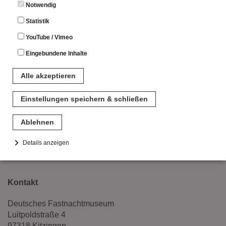
Notwendig
Statistik
YouTube / Vimeo
Eingebundene Inhalte
Alle akzeptieren
Einstellungen speichern & schließen
Ablehnen
Details anzeigen
Notwendig
Diese Cookies sind für den Betrieb der Seite unbedingt notwendig.
Kontakt
Hierbei werden keinerlei personenbezogenen Daten gespeichert.
Lediglich eine anonyme Session-ID wird hinterlegt.
Deutsches Fastnachtmuseum
Statistik
Luitpoldstraße 4
97318 Kitzingen