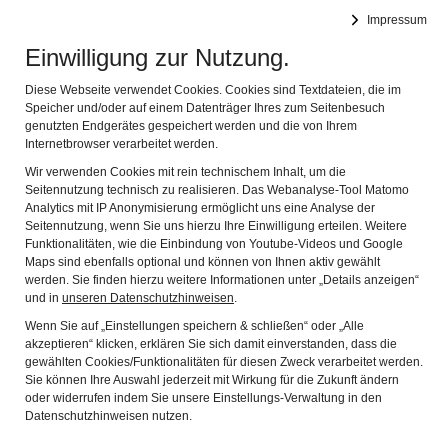
DEUTSCHES FASTNACHTMUSEUM
Impressum
Navig
Offizielles Museum des Bundes Deutscher Karneval e.V.
Einwilligung zur Nutzung.
Sektempfang und mehr
Diese Webseite verwendet Cookies. Cookies sind Textdateien, die im
Speicher und/oder auf einem Datenträger Ihres zum Seitenbesuch
genutzten Endgerätes gespeichert werden und die von Ihrem
Nicht nur der Gewölbekeller sondern auch das Museum
Internetbrowser verarbeitet werden.
bietet einen ungewöhnlichen Rahmen für Ihr Event. Ob
Wir verwenden Cookies mit rein technischem Inhalt, um die
Sektempfang oder gemütliches Beieinandersein bei einem
Seitennutzung technisch zu realisieren. Das Webanalyse-Tool Matomo
Glas Wein, begleitet von einer Führung oder Veranstaltung
Analytics mit IP Anonymisierung ermöglicht uns eine Analyse der
- der Fantasie sind keine Grenzen gesetzt. Beispielsweise
Seitennutzung, wenn Sie uns hierzu Ihre Einwilligung erteilen. Weitere
Funktionalitäten, wie die Einbindung von Youtube-Videos und Google
eine zugleich ernste und heitere Themenführung zur
Maps sind ebenfalls optional und können von Ihnen aktiv gewählt
politischen Fastnacht mit Zitaten bekannter Büttenredner,
werden. Sie finden hierzu weitere Informationen unter „Details anzeigen“
verbunden mit einem Sektempfang unter dem
und in
unseren Datenschutzhinweisen
.
Kappenhimmel.
Wenn Sie auf „Einstellungen speichern & schließen“ oder „Alle
akzeptieren“ klicken, erklären Sie sich damit einverstanden, dass die
Führung mit Sektempfang:
13,50 € pro Person
gewählten Cookies/Funktionalitäten für diesen Zweck verarbeitet werden.
Sie können Ihre Auswahl jederzeit mit Wirkung für die Zukunft ändern
Kontakt
oder widerrufen indem Sie unsere Einstellungs-Verwaltung in den
Datenschutzhinweisen nutzen.
Zurück
Weit