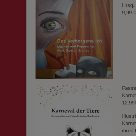
Hrsg.
9,99 €
Fastn
Karnev
12,99
Illust
Karne
ihren 