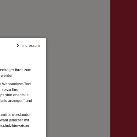
Impressum
enträger Ihres zum
t werden.
Das Webanalyse-Tool
hierzu Ihre
ps sind ebenfalls
tails anzeigen“ und
damit einverstanden,
wahl jederzeit mit
enschutzhinweisen