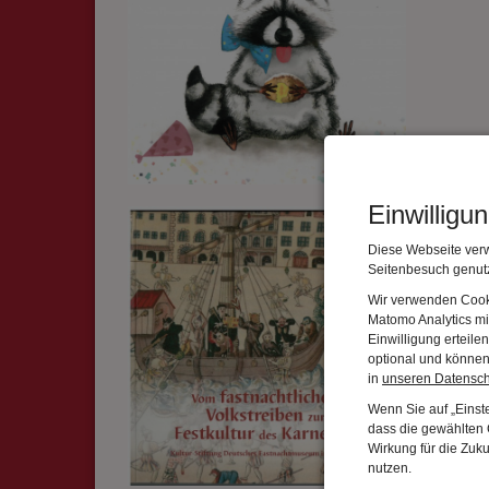
Einwilligu
Hans-
Vom f
Diese Webseite verw
Haupt
Seitenbesuch genutz
10,00
Wir verwenden Cooki
Matomo Analytics mi
Einwilligung erteil
optional und können 
in
unseren Datensc
Wenn Sie auf „Einste
dass die gewählten C
Wirkung für die Zuk
nutzen.