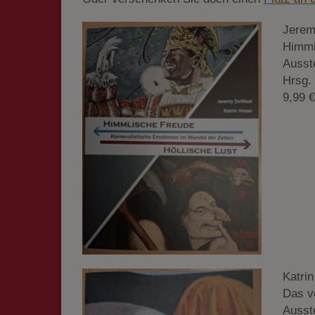
Jerem
Himml
Ausste
Hrsg.
9,99 €
Katri
Das v
Ausste