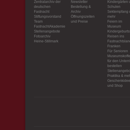
Zentralarchiv der
Newsletter
Kindergärten 
deutschen
Bestellung &
Schulen
Fastnacht
Archiv
Sektempfang 
Stiftungsvorstand
Öffnungszeiten
mehr
Team
und Preise
Feiern im
FastnachtAkademie
Museum
Stellenangebote
Kindergeburts
Fotoarchiv
Reisen ins
Heine-Stillmark
Fastnachtslan
Franken
Für Senioren
Museumskoffe
für den Unterr
bestellen
Stellenangebo
Praktika & me
Geschenkide
und Shop