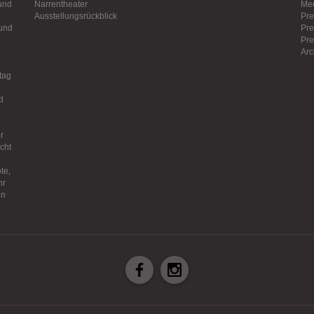
und
Narrentheater
Med
Ausstellungsrückblick
Pre
und
Pre
Pre
Arc
tag
d
r
icht
te,
hr
en