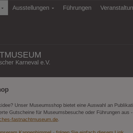
e
Ausstellungen
Führungen
Veranstaltu
HTMUSEUM
cher Karneval e.V.
hop
kidee? Unser Museumsshop bietet eine Auswahl an Publikat
rte Gutscheine für Museumsbesuche oder Führungen aus - ko
ches-fastnachtmuseum.de
.
unserem Kappenhimmel - folgen Sie einfach diesem Link
.