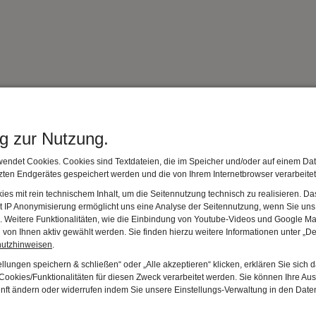
ng zur Nutzung.
Joachim Schumacher
astnachtlichen Volkstreiben zur Festkultur des Karnevals
endet Cookies. Cookies sind Textdateien, die im Speicher und/oder auf einem Dat
katalog des Deutschen Fastnachtmuseums, 2006
ten Endgerätes gespeichert werden und die von Ihrem Internetbrowser verarbeite
 €
es mit rein technischem Inhalt, um die Seitennutzung technisch zu realisieren. 
t IP Anonymisierung ermöglicht uns eine Analyse der Seitennutzung, wenn Sie uns 
en. Weitere Funktionalitäten, wie die Einbindung von Youtube-Videos und Google Ma
von Ihnen aktiv gewählt werden. Sie finden hierzu weitere Informationen unter „De
hutzhinweisen
.
llungen speichern & schließen“ oder „Alle akzeptieren“ klicken, erklären Sie sich 
ookies/Funktionalitäten für diesen Zweck verarbeitet werden. Sie können Ihre Aus
unft ändern oder widerrufen indem Sie unsere Einstellungs-Verwaltung in den Dat