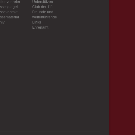
ienvertreter
Unterstützen
ssespiegel
Club der 111
ssekontakt
Freunde und
ssematerial
weiterführende
hiv
Links
Ehrenamt