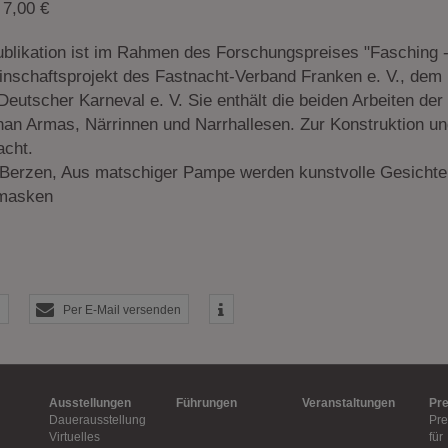
 Inhalte
 7,00 €
ne Inhalte auf den Seiten dieser Website eingebunden. Das können Kartendienste 
ublikation ist im Rahmen des Forschungspreises "Fasching -
endungen einer externen Website.
nschaftsprojekt des Fastnacht-Verband Franken e. V., d
eutscher Karneval e. V. Sie enthält die beiden Arbeiten der 
han Armas, Närrinnen und Narrhallesen. Zur Konstruktion un
acht.
 Berzen, Aus matschiger Pampe werden kunstvolle Gesichter.
masken
Per E-Mail versenden
Ausstellungen
Führungen
Veranstaltungen
Pr
Dauerausstellung
Pre
Virtuelles
für