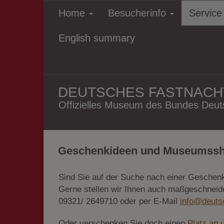
Home
Besucherinfo
Servic
English summary
DEUTSCHES FASTNAC
Offizielles Museum des Bundes Deuts
Geschenkideen und Museumss
Sind Sie auf der Suche nach einer Geschen
Gerne stellen wir Ihnen auch maßgeschneide
09321/ 2649710 oder per E-Mail
info@deuts
Oder verschenken Sie doch einen
Platz an 