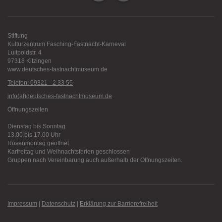
Stiftung
Kulturzentrum Fasching-Fastnacht-Karneval
Luitpoldstr. 4
97318 Kitzingen
www.deutsches-fastnachtmuseum.de
Telefon: 09321 - 2 33 55
info(at)deutsches-fastnachtmuseum.de
Öffnungszeiten
Dienstag bis Sonntag
13.00 bis 17.00 Uhr
Rosenmontag geöffnet
Karfreitag und Weihnachtsferien geschlossen
Gruppen nach Vereinbarung auch außerhalb der Öffnungszeiten.
Impressum
|
Datenschutz
|
Erklärung zur Barrierefreiheit