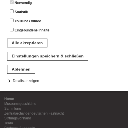
Notwendig
Statistik
YouTube / Vimeo
Eingebundene Inhalte
Alle akzeptieren
Einstellungen speichern & schließen
Diese Seite teilen
Ablehnen
Details anzeigen
Notwendig
Home
Diese Cookies sind für den Betrieb der Seite unbedingt notwendig.
Museumsgeschichte
Hierbei werden keinerlei personenbezogenen Daten gespeichert.
Sammlung
Lediglich eine anonyme Session-ID wird hinterlegt.
Zentralarchiv der deutschen Fastnacht
Stiftungsvorstand
Statistik
Team
FastnachtAkademie