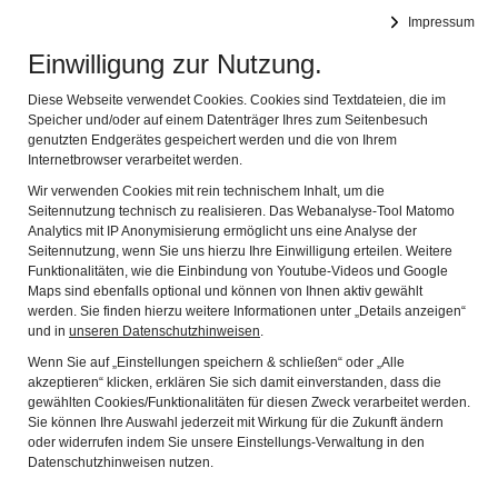
DEUTSCHES FASTNACHTMUSEUM
Impressum
Navig
Offizielles Museum des Bundes Deutscher Karneval e.V.
Einwilligung zur Nutzung.
Partner
Diese Webseite verwendet Cookies. Cookies sind Textdateien, die im
Speicher und/oder auf einem Datenträger Ihres zum Seitenbesuch
genutzten Endgerätes gespeichert werden und die von Ihrem
Die Finanzierung eines Museum ist, wie die der Kultur im
Internetbrowser verarbeitet werden.
Allgemeinen, eine heikle und aufwendige Angelegenheit.
Wir verwenden Cookies mit rein technischem Inhalt, um die
Neben der
Trägerschaft
, die sich aus dem Bund Deutscher
Seitennutzung technisch zu realisieren. Das Webanalyse-Tool Matomo
Karneval, dem Fastnachtverband Franken und der Stadt
Analytics mit IP Anonymisierung ermöglicht uns eine Analyse der
Kitzingen zusammensetzt, haben wir einer Vielzahl
Seitennutzung, wenn Sie uns hierzu Ihre Einwilligung erteilen. Weitere
institutioneller Förderer
Funktionalitäten, wie die Einbindung von Youtube-Videos und Google
, aber auch privaten Einzelspenden
Maps sind ebenfalls optional und können von Ihnen aktiv gewählt
sowie natürlich unserem
Förderverein
zu danken. Ohne sie
werden. Sie finden hierzu weitere Informationen unter „Details anzeigen“
wäre unsere Arbeit nicht denkbar.
und in
unseren Datenschutzhinweisen
.
Wenn Sie auf „Einstellungen speichern & schließen“ oder „Alle
akzeptieren“ klicken, erklären Sie sich damit einverstanden, dass die
gewählten Cookies/Funktionalitäten für diesen Zweck verarbeitet werden.
Sie können Ihre Auswahl jederzeit mit Wirkung für die Zukunft ändern
oder widerrufen indem Sie unsere Einstellungs-Verwaltung in den
Datenschutzhinweisen nutzen.