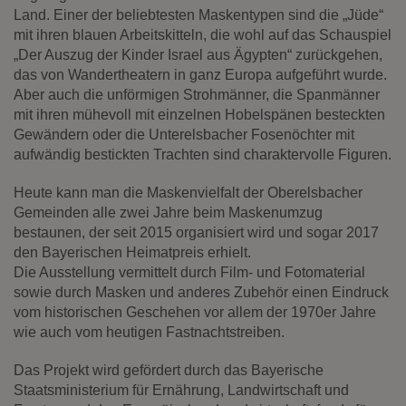
Diese Website nutzt Matomo Analytics für die Auswertung der
Land. Einer der beliebtesten Maskentypen sind die „Jüde“
Seitenaufrufe als Statistik. Die hierdurch gespeicherten Daten werden
mit ihren blauen Arbeitskitteln, die wohl auf das Schauspiel
ausschließlich auf unseren eigenen Servern gespeichert. Eine
„Der Auszug der Kinder Israel aus Ägypten“ zurückgehen,
Übertragung an Dritte erfolgt nicht. Wir verwenden die Funktion
AnonymizeIP zur Anonymisierung Ihrer IP-Adresse, so dass diese gekürzt
das von Wandertheatern in ganz Europa aufgeführt wurde.
wird und nicht mehr Ihrem Besuch auf unserer Internetseite zugeordnet
Aber auch die unförmigen Strohmänner, die Spanmänner
werden kann.
mit ihren mühevoll mit einzelnen Hobelspänen besteckten
Gewändern oder die Unterelsbacher Fosenöchter mit
YouTube / Vimeo
aufwändig bestickten Trachten sind charaktervolle Figuren.
Videos werden über die Plattformen YouTube oder Vimeo eingebunden.
Wir nutzen YouTube im erweiterten Datenschutzmodus. Dieser Modus
Heute kann man die Maskenvielfalt der Oberelsbacher
bewirkt laut YouTube, dass YouTube keine Informationen über die
Gemeinden alle zwei Jahre beim Maskenumzug
Besucher auf dieser Website speichert, bevor diese sich das Video
ansehen.
bestaunen, der seit 2015 organisiert wird und sogar 2017
den Bayerischen Heimatpreis erhielt.
Eingebundene Inhalte
Die Ausstellung vermittelt durch Film- und Fotomaterial
Optional sind externe Inhalte auf den Seiten dieser Website
sowie durch Masken und anderes Zubehör einen Eindruck
eingebunden. Das können Kartendienste wie z.B. Google Maps sein
vom historischen Geschehen vor allem der 1970er Jahre
oder auch Anwendungen einer externen Website.
wie auch vom heutigen Fastnachtstreiben.
Das Projekt wird gefördert durch das Bayerische
Staatsministerium für Ernährung, Landwirtschaft und