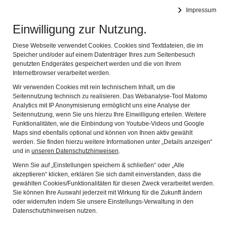
DEUTSCHES FASTNACHTMUSEUM
Impressum
Navig
Offizielles Museum des Bundes Deutscher Karneval e.V.
Einwilligung zur Nutzung.
04.10.2023 Neue
Diese Webseite verwendet Cookies. Cookies sind Textdateien, die im
Speicher und/oder auf einem Datenträger Ihres zum Seitenbesuch
genutzten Endgerätes gespeichert werden und die von Ihrem
Ausstellung: Rhöner
Internetbrowser verarbeitet werden.
Maskenfastnacht
Wir verwenden Cookies mit rein technischem Inhalt, um die
Seitennutzung technisch zu realisieren. Das Webanalyse-Tool Matomo
Analytics mit IP Anonymisierung ermöglicht uns eine Analyse der
Seitennutzung, wenn Sie uns hierzu Ihre Einwilligung erteilen. Weitere
Funktionalitäten, wie die Einbindung von Youtube-Videos und Google
Maps sind ebenfalls optional und können von Ihnen aktiv gewählt
werden. Sie finden hierzu weitere Informationen unter „Details anzeigen“
und in
unseren Datenschutzhinweisen
.
Wenn Sie auf „Einstellungen speichern & schließen“ oder „Alle
akzeptieren“ klicken, erklären Sie sich damit einverstanden, dass die
gewählten Cookies/Funktionalitäten für diesen Zweck verarbeitet werden.
Kitzingen, 04.10.2023
Sie können Ihre Auswahl jederzeit mit Wirkung für die Zukunft ändern
Neue Ausstellung: „Rhöner Maskenfastnacht“ im
oder widerrufen indem Sie unsere Einstellungs-Verwaltung in den
Deutschen FastnachtMuseum Kitzingen vom 21.
Datenschutzhinweisen nutzen.
Oktober 2023 bis 18. Februar 2024