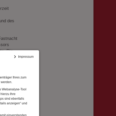
rzeit
und des
Fastnacht
ssors
te. Die
denen die
Impressum
hten,
enträger Ihres zum
t werden.
Das Webanalyse-Tool
hierzu Ihre
ps sind ebenfalls
tails anzeigen“ und
damit einverstanden,