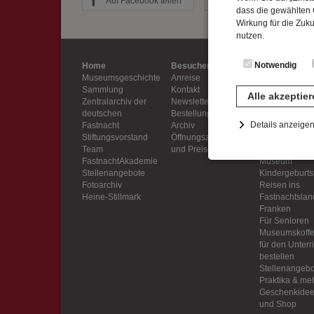
Auf Facebook teilen
Auf Twitter teilen
dass die gewählten C
Wirkung für die Zuk
nutzen.
Notwendig
Home
Besucherinfo
Service
Museumsgeschichte
Anreise
Aktuelles
Sammlung
Kontakt
Angebote für
Alle akzeptie
Zentralarchiv der
Newsletter
Kindergärten 
deutschen
Bestellung &
Schulen
Details anzeige
Fastnacht
Archiv
Sektempfang 
Stiftungsvorstand
Öffnungszeiten
mehr
Team
und Preise
Feiern im
Notwendig
FastnachtAkademie
Museum
Diese Cookies sind 
Stellenangebote
Kindergeburts
gespeichert. Ledigli
Fotoarchiv
Reisen ins
Heine-Stillmark
Fastnachtslan
Franken
Statistik
Für Senioren
Diese Website nutzt 
Museumskoffe
werden ausschließli
für den Unterr
bestellen
die Funktion Anonym
Stellenangebo
auf unserer Interne
Praktika & me
Geschenkide
YouTube / Vi
und Shop