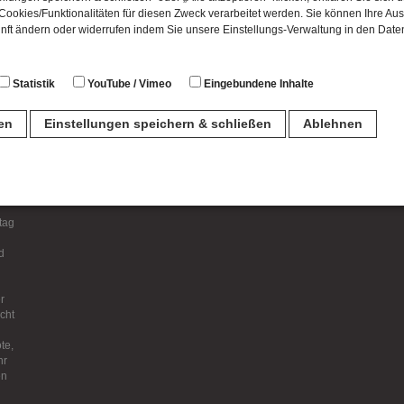
Per E-Mail versenden
ookies/Funktionalitäten für diesen Zweck verarbeitet werden. Sie können Ihre Aus
unft ändern oder widerrufen indem Sie unsere Einstellungs-Verwaltung in den Dat
Statistik
YouTube / Vimeo
Eingebundene Inhalte
Ausstellungen
Führungen
Veranstaltungen
Pr
Dauerausstellung
Pre
Virtuelles
für
ren
Einstellungen speichern & schließen
Ablehnen
und
Narrentheater
Med
Ausstellungsrückblick
Pre
n
und
Pre
Pre
Arc
für den Betrieb der Seite unbedingt notwendig. Hierbei werden keinerlei person
tag
ch eine anonyme Session-ID wird hinterlegt.
d
Matomo Analytics für die Auswertung der Seitenaufrufe als Statistik. Die hierdurch
r
ch auf unseren eigenen Servern gespeichert. Eine Übertragung an Dritte erfolgt ni
icht
izeIP zur Anonymisierung Ihrer IP-Adresse, so dass diese gekürzt wird und nicht
te,
tseite zugeordnet werden kann.
hr
en
meo