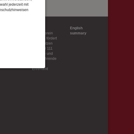
wahl jederzeit mit
enschutzhinweisen
esse
Partner
English
ssematerial
Förderverein
summary
Wer uns fördert
ienvertreter
Unterstützen
ssespiegel
Club der 111
ssekontakt
Freunde und
ssematerial
weiterführende
hiv
Links
Ehrenamt
enbezogenen Daten
 gespeicherten Daten
cht. Wir verwenden
 mehr Ihrem Besuch