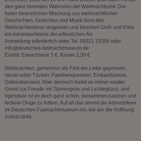
Diese Website nutzt Matomo Analytics für die Auswertung der
den ganz normalen Wahnsinn der Weihnachtszeit. Die
Seitenaufrufe als Statistik. Die hierdurch gespeicherten Daten werden
heiter-besinnlichen Mischung aus weihnachtlichen
ausschließlich auf unseren eigenen Servern gespeichert. Eine
Übertragung an Dritte erfolgt nicht. Wir verwenden die Funktion
Geschichten, Gedichten und Musik lässt den
AnonymizeIP zur Anonymisierung Ihrer IP-Adresse, so dass diese gekürzt
Weihnachtsstress vergessen und beschert Groß und Klein
wird und nicht mehr Ihrem Besuch auf unserer Internetseite zugeordnet
ein Adventserlebnis der erfreulichen Art.
werden kann.
Anmeldung erforderlich unter Tel. 09321 23355 oder
YouTube / Vimeo
info@deutsches-fastnachtmuseum.de
Eintritt: Erwachsene 5 €, Kinder 2,50 €
Videos werden über die Plattformen YouTube oder Vimeo eingebunden.
Wir nutzen YouTube im erweiterten Datenschutzmodus. Dieser Modus
Weihnachten, gemeinhin als Fest der Liebe gepriesen,
bewirkt laut YouTube, dass YouTube keine Informationen über die
Besucher auf dieser Website speichert, bevor diese sich das Video
steckt voller Tücken: Familienquerelen, Einkaufsstress,
ansehen.
Dekorationswut. Aber dennoch bietet es immer wieder
Grund zur Freude mit Tannengrün und Lichterglanz, und
Eingebundene Inhalte
irgendwie ist es doch ganz schön, beisammenzusitzen und
Optional sind externe Inhalte auf den Seiten dieser Website
leckere Dinge zu futtern. Auf all das stimmt die Adventsfeier
eingebunden. Das können Kartendienste wie z.B. Google Maps sein
im Deutschen Fastnachtmuseum ein, bei der die Hoffnung
oder auch Anwendungen einer externen Website.
zuletzt stirbt,