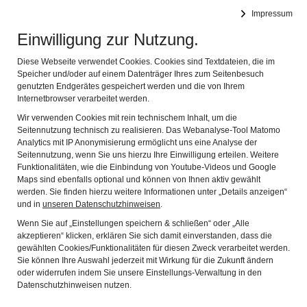
DEUTSCHES FASTNACHTMUSEUM
Impressum
Navig
Offizielles Museum des Bundes Deutscher Karneval e.V.
Einwilligung zur Nutzung.
24.11.2023
Diese Webseite verwendet Cookies. Cookies sind Textdateien, die im
Speicher und/oder auf einem Datenträger Ihres zum Seitenbesuch
genutzten Endgerätes gespeichert werden und die von Ihrem
Adventsveranstaltung
Internetbrowser verarbeitet werden.
für die ganze Familie am
Wir verwenden Cookies mit rein technischem Inhalt, um die
Seitennutzung technisch zu realisieren. Das Webanalyse-Tool Matomo
Sonntag 10.12.2023 um
Analytics mit IP Anonymisierung ermöglicht uns eine Analyse der
Seitennutzung, wenn Sie uns hierzu Ihre Einwilligung erteilen. Weitere
16 Uhr
Funktionalitäten, wie die Einbindung von Youtube-Videos und Google
Maps sind ebenfalls optional und können von Ihnen aktiv gewählt
werden. Sie finden hierzu weitere Informationen unter „Details anzeigen“
und in
unseren Datenschutzhinweisen
.
Wenn Sie auf „Einstellungen speichern & schließen“ oder „Alle
akzeptieren“ klicken, erklären Sie sich damit einverstanden, dass die
gewählten Cookies/Funktionalitäten für diesen Zweck verarbeitet werden.
Sie können Ihre Auswahl jederzeit mit Wirkung für die Zukunft ändern
oder widerrufen indem Sie unsere Einstellungs-Verwaltung in den
Datenschutzhinweisen nutzen.