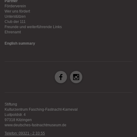
Partner
Förderverein
Wer uns fördert
Unterstützen
Club der 111
Freunde und weiterführende Links
Ehrenamt
English summary
Stiftung
Kulturzentrum Fasching-Fastnacht-Karneval
Luitpoldstr. 4
97318 Kitzingen
www.deutsches-fastnachtmuseum.de
Telefon: 09321 - 2 33 55