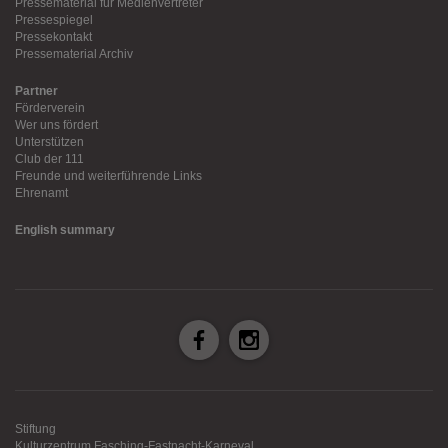
Pressematerial für Medienvertreter
Pressespiegel
Pressekontakt
Pressematerial Archiv
Partner
Förderverein
Wer uns fördert
Unterstützen
Club der 111
Freunde und weiterführende Links
Ehrenamt
English summary
Stiftung
Kulturzentrum Fasching-Fastnacht-Karneval