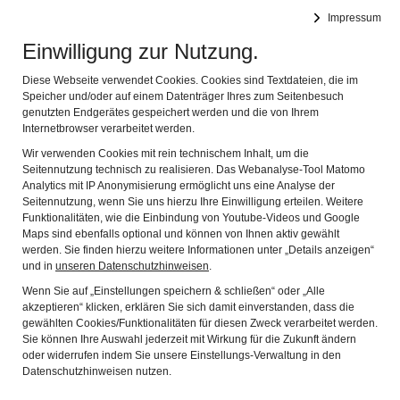
DEUTSCHES FASTNACHTMUSEUM
Impressum
Navig
Offizielles Museum des Bundes Deutscher Karneval e.V.
Einwilligung zur Nutzung.
02.11.2021 Nachts im
Diese Webseite verwendet Cookies. Cookies sind Textdateien, die im
Speicher und/oder auf einem Datenträger Ihres zum Seitenbesuch
genutzten Endgerätes gespeichert werden und die von Ihrem
Museum. Gruselige
Internetbrowser verarbeitet werden.
Fastnacht, heiter
Wir verwenden Cookies mit rein technischem Inhalt, um die
Seitennutzung technisch zu realisieren. Das Webanalyse-Tool Matomo
serviert
Analytics mit IP Anonymisierung ermöglicht uns eine Analyse der
Seitennutzung, wenn Sie uns hierzu Ihre Einwilligung erteilen. Weitere
Funktionalitäten, wie die Einbindung von Youtube-Videos und Google
Nachts im Museum – Gruselige Fastnacht, heiter
Maps sind ebenfalls optional und können von Ihnen aktiv gewählt
werden. Sie finden hierzu weitere Informationen unter „Details anzeigen“
serviert
und in
unseren Datenschutzhinweisen
.
„Närrisch gruseln, das ist schön und schnell vergisst Du
Wenn Sie auf „Einstellungen speichern & schließen“ oder „Alle
akzeptieren“ klicken, erklären Sie sich damit einverstanden, dass die
Halloween“, unter diesem Motto hatte die Deutsche
gewählten Cookies/Funktionalitäten für diesen Zweck verarbeitet werden.
FastnachtsAkademie zu einer Museumführung der
Sie können Ihre Auswahl jederzeit mit Wirkung für die Zukunft ändern
besonderen Art eingeladen. Viele kamen und nicht wenige
oder widerrufen indem Sie unsere Einstellungs-Verwaltung in den
mussten auf die Warteliste. Romana Wahner, Leiterin der
Datenschutzhinweisen nutzen.
Akademie, hatte die Idee zu dieser fastnächtlich-gruseligen