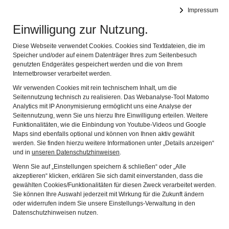
DEUTSCHES FASTNACHTMUSEUM
Impressum
Navig
Offizielles Museum des Bundes Deutscher Karneval e.V.
Einwilligung zur Nutzung.
23.07.2021 Der Mann,
Diese Webseite verwendet Cookies. Cookies sind Textdateien, die im
Speicher und/oder auf einem Datenträger Ihres zum Seitenbesuch
genutzten Endgerätes gespeichert werden und die von Ihrem
der in der Hölle war.
Internetbrowser verarbeitet werden.
Dantes „Göttliche
Wir verwenden Cookies mit rein technischem Inhalt, um die
Seitennutzung technisch zu realisieren. Das Webanalyse-Tool Matomo
Komödie“ mit Hans
Analytics mit IP Anonymisierung ermöglicht uns eine Analyse der
Seitennutzung, wenn Sie uns hierzu Ihre Einwilligung erteilen. Weitere
Driesel im Deutschen
Funktionalitäten, wie die Einbindung von Youtube-Videos und Google
Maps sind ebenfalls optional und können von Ihnen aktiv gewählt
werden. Sie finden hierzu weitere Informationen unter „Details anzeigen“
FastnachtMuseum
und in
unseren Datenschutzhinweisen
.
Kitzingen
Wenn Sie auf „Einstellungen speichern & schließen“ oder „Alle
akzeptieren“ klicken, erklären Sie sich damit einverstanden, dass die
gewählten Cookies/Funktionalitäten für diesen Zweck verarbeitet werden.
Am Freitag, dem 30. Juli 2021 um 19 Uhr, findet im
Sie können Ihre Auswahl jederzeit mit Wirkung für die Zukunft ändern
oder widerrufen indem Sie unsere Einstellungs-Verwaltung in den
Deutschen FastnachtMuseum je nach Wetterlage und
Datenschutzhinweisen nutzen.
Besucherzahl entweder auf der Terrasse oder im Saal die
Veranstaltung „Der Mann, der in der Hölle war.