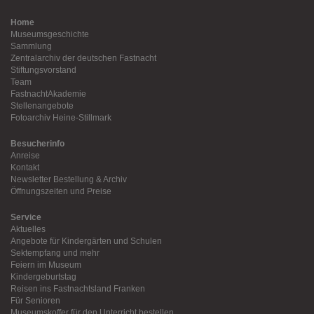
Home
Museumsgeschichte
Sammlung
Zentralarchiv der deutschen Fastnacht
Stiftungsvorstand
Team
FastnachtAkademie
Stellenangebote
Fotoarchiv Heine-Stillmark
Besucherinfo
Anreise
Kontakt
Newsletter Bestellung & Archiv
Öffnungszeiten und Preise
Service
Aktuelles
Angebote für Kindergärten und Schulen
Sektempfang und mehr
Feiern im Museum
Kindergeburtstag
Reisen ins Fastnachtsland Franken
Für Senioren
Museumskoffer für den Unterricht bestellen