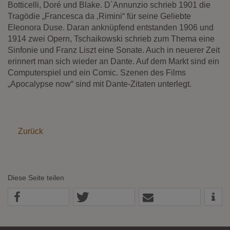
Diese Website nutzt Matomo Analytics für die Auswertung der
Botticelli, Doré und Blake. D`Annunzio schrieb 1901 die
Seitenaufrufe als Statistik. Die hierdurch gespeicherten Daten werden
Tragödie „Francesca da ‚Rimini“ für seine Geliebte
ausschließlich auf unseren eigenen Servern gespeichert. Eine
Eleonora Duse. Daran anknüpfend entstanden 1906 und
Übertragung an Dritte erfolgt nicht. Wir verwenden die Funktion
1914 zwei Opern, Tschaikowski schrieb zum Thema eine
AnonymizeIP zur Anonymisierung Ihrer IP-Adresse, so dass diese gekürzt
Sinfonie und Franz Liszt eine Sonate. Auch in neuerer Zeit
wird und nicht mehr Ihrem Besuch auf unserer Internetseite zugeordnet
werden kann.
erinnert man sich wieder an Dante. Auf dem Markt sind ein
Computerspiel und ein Comic. Szenen des Films
YouTube / Vimeo
„Apocalypse now“ sind mit Dante-Zitaten unterlegt.
Videos werden über die Plattformen YouTube oder Vimeo eingebunden.
Wir nutzen YouTube im erweiterten Datenschutzmodus. Dieser Modus
bewirkt laut YouTube, dass YouTube keine Informationen über die
Besucher auf dieser Website speichert, bevor diese sich das Video
ansehen.
Zurück
Eingebundene Inhalte
Optional sind externe Inhalte auf den Seiten dieser Website
eingebunden. Das können Kartendienste wie z.B. Google Maps sein
Diese Seite teilen
oder auch Anwendungen einer externen Website.