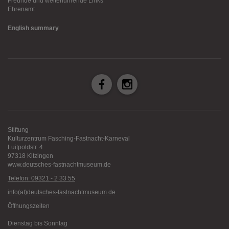
Freunde und weiterführende Links
Ehrenamt
English summary
Stiftung
Kulturzentrum Fasching-Fastnacht-Karneval
Luitpoldstr. 4
97318 Kitzingen
www.deutsches-fastnachtmuseum.de
Telefon: 09321 - 2 33 55
info(at)deutsches-fastnachtmuseum.de
Öffnungszeiten
Dienstag bis Sonntag