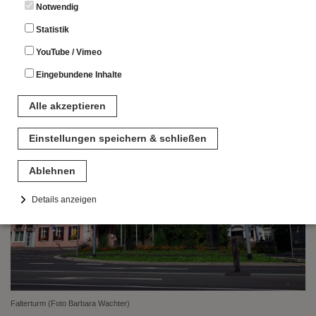
Notwendig
Statistik
YouTube / Vimeo
Eingebundene Inhalte
Alle akzeptieren
Einstellungen speichern & schließen
Ablehnen
Details anzeigen
Notwendig
Diese Cookies sind für den Betrieb der Seite unbedingt notwendig.
Hierbei werden keinerlei personenbezogenen Daten gespeichert.
Lediglich eine anonyme Session-ID wird hinterlegt.
Statistik
Falterturm (Foto Barbara Wachter)