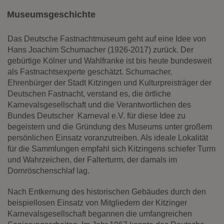
Diese Website nutzt Matomo Analytics für die Auswertung der
Seitenaufrufe als Statistik. Die hierdurch gespeicherten Daten werden
Museumsgeschichte
ausschließlich auf unseren eigenen Servern gespeichert. Eine
Übertragung an Dritte erfolgt nicht. Wir verwenden die Funktion
Das Deutsche Fastnachtmuseum geht auf eine Idee von
AnonymizeIP zur Anonymisierung Ihrer IP-Adresse, so dass diese gekürzt
wird und nicht mehr Ihrem Besuch auf unserer Internetseite zugeordnet
Hans Joachim Schumacher (1926-2017) zurück. Der
werden kann.
gebürtige Kölner und Wahlfranke ist bis heute bundesweit
als Fastnachtsexperte geschätzt. Schumacher,
YouTube / Vimeo
Ehrenbürger der Stadt Kitzingen und Kulturpreisträger der
Videos werden über die Plattformen YouTube oder Vimeo eingebunden.
Deutschen Fastnacht, verstand es, die örtliche
Wir nutzen YouTube im erweiterten Datenschutzmodus. Dieser Modus
Karnevalsgesellschaft und die Verantwortlichen des
bewirkt laut YouTube, dass YouTube keine Informationen über die
Bundes Deutscher Karneval e.V. für diese Idee zu
Besucher auf dieser Website speichert, bevor diese sich das Video
begeistern und die Gründung des Museums unter großem
ansehen.
persönlichen Einsatz voranzutreiben. Als ideale Lokalität
Eingebundene Inhalte
für die Sammlungen empfahl sich Kitzingens schiefer Turm
und Wahrzeichen, der Falterturm, der damals im
Optional sind externe Inhalte auf den Seiten dieser Website
eingebunden. Das können Kartendienste wie z.B. Google Maps sein
Dornröschenschlaf lag.
oder auch Anwendungen einer externen Website.
Nach Entkernung des historischen Gebäudes durch den
beispiellosen Einsatz von Mitgliedern der Kitzinger
Karnevalsgesellschaft begannen die umfangreichen