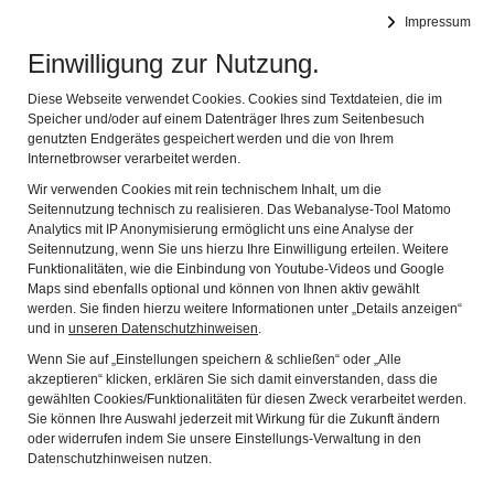
DEUTSCHES FASTNACHTMUSEUM
Impressum
Navig
Offizielles Museum des Bundes Deutscher Karneval e.V.
Einwilligung zur Nutzung.
Diese Webseite verwendet Cookies. Cookies sind Textdateien, die im
Speicher und/oder auf einem Datenträger Ihres zum Seitenbesuch
genutzten Endgerätes gespeichert werden und die von Ihrem
Internetbrowser verarbeitet werden.
Wir verwenden Cookies mit rein technischem Inhalt, um die
Seitennutzung technisch zu realisieren. Das Webanalyse-Tool Matomo
Analytics mit IP Anonymisierung ermöglicht uns eine Analyse der
Seitennutzung, wenn Sie uns hierzu Ihre Einwilligung erteilen. Weitere
Funktionalitäten, wie die Einbindung von Youtube-Videos und Google
Maps sind ebenfalls optional und können von Ihnen aktiv gewählt
werden. Sie finden hierzu weitere Informationen unter „Details anzeigen“
und in
unseren Datenschutzhinweisen
.
Wenn Sie auf „Einstellungen speichern & schließen“ oder „Alle
akzeptieren“ klicken, erklären Sie sich damit einverstanden, dass die
gewählten Cookies/Funktionalitäten für diesen Zweck verarbeitet werden.
Sie können Ihre Auswahl jederzeit mit Wirkung für die Zukunft ändern
oder widerrufen indem Sie unsere Einstellungs-Verwaltung in den
Datenschutzhinweisen nutzen.