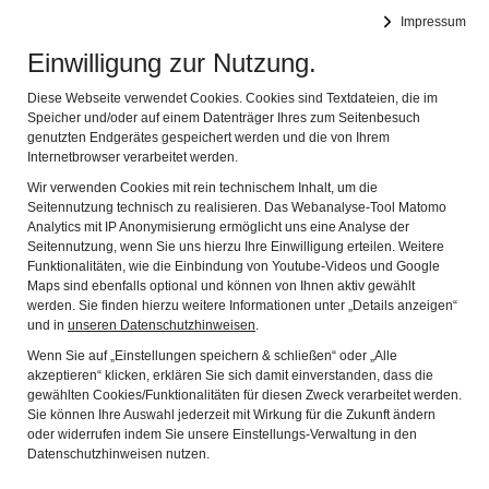
DEUTSCHES FASTNACHTMUSEUM
Impressum
Navig
Offizielles Museum des Bundes Deutscher Karneval e.V.
Einwilligung zur Nutzung.
24.01.2023 Neue
Diese Webseite verwendet Cookies. Cookies sind Textdateien, die im
Speicher und/oder auf einem Datenträger Ihres zum Seitenbesuch
genutzten Endgerätes gespeichert werden und die von Ihrem
Gesichter im
Internetbrowser verarbeitet werden.
Fastnachtmuseum
Wir verwenden Cookies mit rein technischem Inhalt, um die
Seitennutzung technisch zu realisieren. Das Webanalyse-Tool Matomo
Analytics mit IP Anonymisierung ermöglicht uns eine Analyse der
Seitennutzung, wenn Sie uns hierzu Ihre Einwilligung erteilen. Weitere
Funktionalitäten, wie die Einbindung von Youtube-Videos und Google
Maps sind ebenfalls optional und können von Ihnen aktiv gewählt
werden. Sie finden hierzu weitere Informationen unter „Details anzeigen“
und in
unseren Datenschutzhinweisen
.
Wenn Sie auf „Einstellungen speichern & schließen“ oder „Alle
akzeptieren“ klicken, erklären Sie sich damit einverstanden, dass die
gewählten Cookies/Funktionalitäten für diesen Zweck verarbeitet werden.
Sie können Ihre Auswahl jederzeit mit Wirkung für die Zukunft ändern
oder widerrufen indem Sie unsere Einstellungs-Verwaltung in den
Datenschutzhinweisen nutzen.