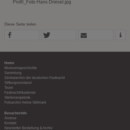
Profil_Foto Hans Driesel.jpg
Diese Seite teilen
Home
Museumsgeschichte
Sammlung
Zentralarchiv der deutschen Fastnacht
Stiftungsvorstand
Team
FastnachtAkademie
Stellenangebote
Fotoarchiv Heine-Stillmark
Besucherinfo
Anreise
Kontakt
Newsletter Bestellung & Archiv