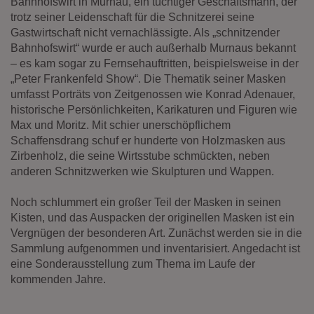
Bahnhofswirt in Murnau, ein tüchtiger Geschäftsmann, der
Diese Website nutzt Matomo Analytics für die Auswertung der
trotz seiner Leidenschaft für die Schnitzerei seine
Seitenaufrufe als Statistik. Die hierdurch gespeicherten Daten werden
ausschließlich auf unseren eigenen Servern gespeichert. Eine
Gastwirtschaft nicht vernachlässigte. Als „schnitzender
Übertragung an Dritte erfolgt nicht. Wir verwenden die Funktion
Bahnhofswirt“ wurde er auch außerhalb Murnaus bekannt
AnonymizeIP zur Anonymisierung Ihrer IP-Adresse, so dass diese gekürzt
– es kam sogar zu Fernsehauftritten, beispielsweise in der
wird und nicht mehr Ihrem Besuch auf unserer Internetseite zugeordnet
„Peter Frankenfeld Show“. Die Thematik seiner Masken
werden kann.
umfasst Porträts von Zeitgenossen wie Konrad Adenauer,
YouTube / Vimeo
historische Persönlichkeiten, Karikaturen und Figuren wie
Max und Moritz. Mit schier unerschöpflichem
Videos werden über die Plattformen YouTube oder Vimeo eingebunden.
Schaffensdrang schuf er hunderte von Holzmasken aus
Wir nutzen YouTube im erweiterten Datenschutzmodus. Dieser Modus
bewirkt laut YouTube, dass YouTube keine Informationen über die
Zirbenholz, die seine Wirtsstube schmückten, neben
Besucher auf dieser Website speichert, bevor diese sich das Video
anderen Schnitzwerken wie Skulpturen und Wappen.
ansehen.
Noch schlummert ein großer Teil der Masken in seinen
Eingebundene Inhalte
Kisten, und das Auspacken der originellen Masken ist ein
Optional sind externe Inhalte auf den Seiten dieser Website
Vergnügen der besonderen Art. Zunächst werden sie in die
eingebunden. Das können Kartendienste wie z.B. Google Maps sein
Sammlung aufgenommen und inventarisiert. Angedacht ist
oder auch Anwendungen einer externen Website.
eine Sonderausstellung zum Thema im Laufe der
kommenden Jahre.