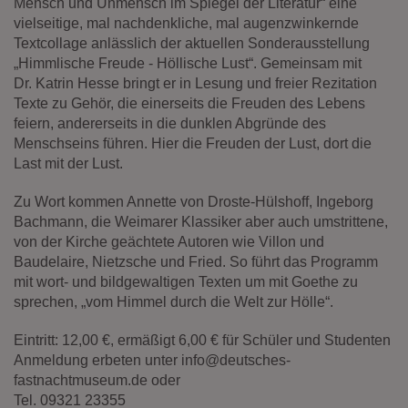
Mensch und Unmensch im Spiegel der Literatur“ eine
Diese Website nutzt Matomo Analytics für die Auswertung der
vielseitige, mal nachdenkliche, mal augenzwinkernde
Seitenaufrufe als Statistik. Die hierdurch gespeicherten Daten werden
ausschließlich auf unseren eigenen Servern gespeichert. Eine
Textcollage anlässlich der aktuellen Sonderausstellung
Übertragung an Dritte erfolgt nicht. Wir verwenden die Funktion
„Himmlische Freude - Höllische Lust“. Gemeinsam mit
AnonymizeIP zur Anonymisierung Ihrer IP-Adresse, so dass diese gekürzt
Dr. Katrin Hesse bringt er in Lesung und freier Rezitation
wird und nicht mehr Ihrem Besuch auf unserer Internetseite zugeordnet
Texte zu Gehör, die einerseits die Freuden des Lebens
werden kann.
feiern, andererseits in die dunklen Abgründe des
YouTube / Vimeo
Menschseins führen. Hier die Freuden der Lust, dort die
Last mit der Lust.
Videos werden über die Plattformen YouTube oder Vimeo eingebunden.
Wir nutzen YouTube im erweiterten Datenschutzmodus. Dieser Modus
bewirkt laut YouTube, dass YouTube keine Informationen über die
Zu Wort kommen Annette von Droste-Hülshoff, Ingeborg
Besucher auf dieser Website speichert, bevor diese sich das Video
Bachmann, die Weimarer Klassiker aber auch umstrittene,
ansehen.
von der Kirche geächtete Autoren wie Villon und
Baudelaire, Nietzsche und Fried. So führt das Programm
Eingebundene Inhalte
mit wort- und bildgewaltigen Texten um mit Goethe zu
Optional sind externe Inhalte auf den Seiten dieser Website
sprechen, „vom Himmel durch die Welt zur Hölle“.
eingebunden. Das können Kartendienste wie z.B. Google Maps sein
oder auch Anwendungen einer externen Website.
Eintritt: 12,00 €, ermäßigt 6,00 € für Schüler und Studenten
Anmeldung erbeten unter info@deutsches-
fastnachtmuseum.de oder
Tel. 09321 23355