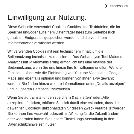
DEUTSCHES FASTNACHTMUSEUM
Impressum
Navig
Offizielles Museum des Bundes Deutscher Karneval e.V.
Einwilligung zur Nutzung.
24.10.2024
Diese Webseite verwendet Cookies. Cookies sind Textdateien, die im
Speicher und/oder auf einem Datenträger Ihres zum Seitenbesuch
genutzten Endgerätes gespeichert werden und die von Ihrem
Sonderveranstaltung
Internetbrowser verarbeitet werden.
am Freitag 15.11.2024
Wir verwenden Cookies mit rein technischem Inhalt, um die
Seitennutzung technisch zu realisieren. Das Webanalyse-Tool Matomo
um 19 Uhr im
Analytics mit IP Anonymisierung ermöglicht uns eine Analyse der
Seitennutzung, wenn Sie uns hierzu Ihre Einwilligung erteilen. Weitere
Fastnachtmuseum:
Funktionalitäten, wie die Einbindung von Youtube-Videos und Google
Maps sind ebenfalls optional und können von Ihnen aktiv gewählt
werden. Sie finden hierzu weitere Informationen unter „Details anzeigen“
„Vom süßen Duft der
und in
unseren Datenschutzhinweisen
.
Blumen des Bösen.
Wenn Sie auf „Einstellungen speichern & schließen“ oder „Alle
akzeptieren“ klicken, erklären Sie sich damit einverstanden, dass die
Mensch und Unmensch
gewählten Cookies/Funktionalitäten für diesen Zweck verarbeitet werden.
Sie können Ihre Auswahl jederzeit mit Wirkung für die Zukunft ändern
oder widerrufen indem Sie unsere Einstellungs-Verwaltung in den
im Spiegel der Literatur“
Datenschutzhinweisen nutzen.