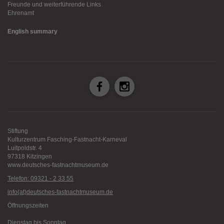
Freunde und weiterführende Links
Ehrenamt
English summary
Stiftung
Kulturzentrum Fasching-Fastnacht-Karneval
Luitpoldstr. 4
97318 Kitzingen
www.deutsches-fastnachtmuseum.de
Telefon: 09321 - 2 33 55
info(at)deutsches-fastnachtmuseum.de
Öffnungszeiten
Dienstag bis Sonntag