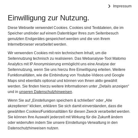
DEUTSCHES FASTNACHTMUSEUM
Impressum
Navig
Offizielles Museum des Bundes Deutscher Karneval e.V.
Einwilligung zur Nutzung.
Diese Webseite verwendet Cookies. Cookies sind Textdateien, die im
Zurück
Weit
Speicher und/oder auf einem Datenträger Ihres zum Seitenbesuch
genutzten Endgerätes gespeichert werden und die von Ihrem
Internetbrowser verarbeitet werden.
Wir verwenden Cookies mit rein technischem Inhalt, um die
Seitennutzung technisch zu realisieren. Das Webanalyse-Tool Matomo
Analytics mit IP Anonymisierung ermöglicht uns eine Analyse der
Seitennutzung, wenn Sie uns hierzu Ihre Einwilligung erteilen. Weitere
Funktionalitäten, wie die Einbindung von Youtube-Videos und Google
Maps sind ebenfalls optional und können von Ihnen aktiv gewählt
werden. Sie finden hierzu weitere Informationen unter „Details anzeigen“
und in
unseren Datenschutzhinweisen
.
Wenn Sie auf „Einstellungen speichern & schließen“ oder „Alle
akzeptieren“ klicken, erklären Sie sich damit einverstanden, dass die
gewählten Cookies/Funktionalitäten für diesen Zweck verarbeitet werden.
Sie können Ihre Auswahl jederzeit mit Wirkung für die Zukunft ändern
oder widerrufen indem Sie unsere Einstellungs-Verwaltung in den
Datenschutzhinweisen nutzen.
Romana Wahner M.A.