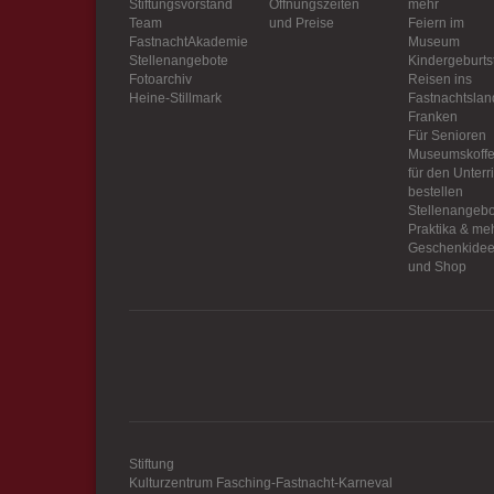
Stiftungsvorstand
Öffnungszeiten
mehr
Optional sind exter
Team
und Preise
Feiern im
sein oder auch Anw
FastnachtAkademie
Museum
Stellenangebote
Kindergeburts
Fotoarchiv
Reisen ins
Heine-Stillmark
Fastnachtslan
Franken
Für Senioren
Museumskoffe
für den Unterr
bestellen
Stellenangebo
Praktika & me
Geschenkide
und Shop
Stiftung
Kulturzentrum Fasching-Fastnacht-Karneval