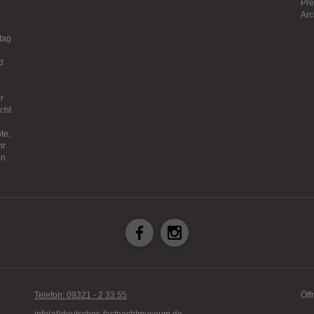
Pre
ne Inhalte auf den Seiten dieser Website eingebunden. Das können Kartendienste 
Arc
endungen einer externen Website.
tag
d
r
icht
te,
hr
en
Telefon: 09321 - 2 33 55
Öff
info(at)deutsches-fastnachtmuseum.de