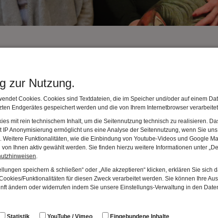
ines Unsterblichen
ière am Freitag, 5. Mai 2023 um 19.00 Uh
r
ng zur Nutzung.
ranstaltet das Deutsche Fastnachtmuseum im Saal der Akad
endet Cookies. Cookies sind Textdateien, die im Speicher und/oder auf einem Dat
hr des großen französischen Dichters und Komödianten Jean
ten Endgerätes gespeichert werden und die von Ihrem Internetbrowser verarbeite
es mit rein technischem Inhalt, um die Seitennutzung technisch zu realisieren. 
tz gehen seine Theaterstücke dem Allzumenschlichen auf de
t IP Anonymisierung ermöglicht uns eine Analyse der Seitennutzung, wenn Sie uns 
en. Weitere Funktionalitäten, wie die Einbindung von Youtube-Videos und Google Ma
oren.
von Ihnen aktiv gewählt werden. Sie finden hierzu weitere Informationen unter „De
hutzhinweisen
.
, geschützt von Ludwig XIV., schuf Moliere Komödien, die
llungen speichern & schließen“ oder „Alle akzeptieren“ klicken, erklären Sie sich 
 Musik- und Ballettkomödien gilt er als Begründer des heut
ookies/Funktionalitäten für diesen Zweck verarbeitet werden. Sie können Ihre Aus
t des Sonnenkönigs erwies sich nicht nur als Meister der 
unft ändern oder widerrufen indem Sie unsere Einstellungs-Verwaltung in den Dat
einen über dreißig Werken sind besonders „Der Geizige“, „De
und „Die Schule der Frauen“ im Bewusstsein der Nachwelt g
Statistik
YouTube / Vimeo
Eingebundene Inhalte