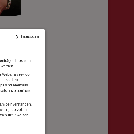
Impressum
emie
enträger Ihres zum
 Baptiste
t werden.
Das Webanalyse-Tool
n Grund
hierzu Ihre
ps sind ebenfalls
tails anzeigen“ und
damit einverstanden,
igen
wahl jederzeit mit
Sprache,
enschutzhinweisen
r
eblieben.