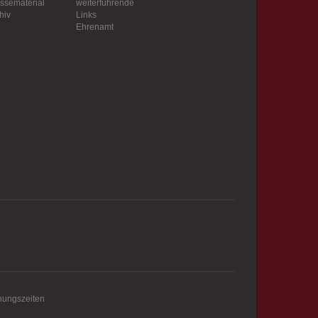
ssematerial
weiterführende
wie z.B. Google Maps
hiv
Links
Ehrenamt
nungszeiten