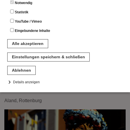
Notwendig
anzugeben.
Statistik
YouTube / Vimeo
Eingebundene Inhalte
Alle akzeptieren
Einstellungen speichern & schließen
Ablehnen
Details anzeigen
Notwendig
Aland, Rottenburg
Diese Cookies sind für den Betrieb der Seite unbedingt notwendig.
Hierbei werden keinerlei personenbezogenen Daten gespeichert.
Lediglich eine anonyme Session-ID wird hinterlegt.
Statistik