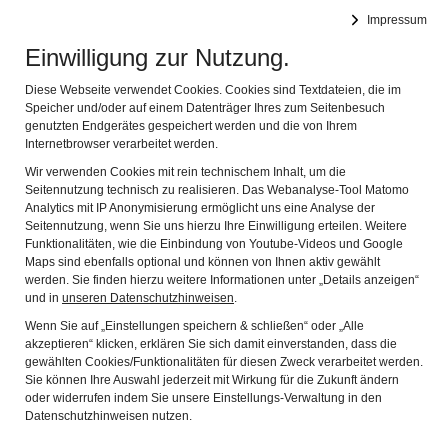
DEUTSCHES FASTNACHTMUSEUM
Impressum
Navig
Offizielles Museum des Bundes Deutscher Karneval e.V.
Einwilligung zur Nutzung.
Das Fotoarchiv von Adelheid Heine-Stillmark
Diese Webseite verwendet Cookies. Cookies sind Textdateien, die im
Speicher und/oder auf einem Datenträger Ihres zum Seitenbesuch
Adelheid Heine-Stillmark
, Jahrgang 1939, ist seit 1964 als
genutzten Endgerätes gespeichert werden und die von Ihrem
Bildjournalistin tätig. Neben Bildern unter anderem von
Internetbrowser verarbeitet werden.
ihren Reisen und aus dem Kunstbetrieb entstanden auch
Wir verwenden Cookies mit rein technischem Inhalt, um die
Fotografien zum Thema Brauchtum und Fastnacht. Anfang
Seitennutzung technisch zu realisieren. Das Webanalyse-Tool Matomo
2022 schenkte sie ihr Archiv von hochqualitätvollen
Analytics mit IP Anonymisierung ermöglicht uns eine Analyse der
Hasselblad Farbdias (überwiegend Großformat) zum
Seitennutzung, wenn Sie uns hierzu Ihre Einwilligung erteilen. Weitere
Funktionalitäten, wie die Einbindung von Youtube-Videos und Google
Thema Fastnacht - Fasching - Karneval dem Deutschen
Maps sind ebenfalls optional und können von Ihnen aktiv gewählt
FastnachtMuseum Kitzingen.
werden. Sie finden hierzu weitere Informationen unter „Details anzeigen“
und in
unseren Datenschutzhinweisen
.
Die Sammlung umfasst über 150 Aufnahmen überwiegend
Wenn Sie auf „Einstellungen speichern & schließen“ oder „Alle
aus der schwäbisch-alemannischen Fastnacht,
akzeptieren“ klicken, erklären Sie sich damit einverstanden, dass die
beispielsweise Elzach oder Rottweil. Sie stehen allen
gewählten Cookies/Funktionalitäten für diesen Zweck verarbeitet werden.
Interessierten für Publikationen unentgeltlich zur Verfügung
Sie können Ihre Auswahl jederzeit mit Wirkung für die Zukunft ändern
oder widerrufen indem Sie unsere Einstellungs-Verwaltung in den
und können im Fastnachtmuseum eingesehen werden.
Datenschutzhinweisen nutzen.
Nur ein geringer Teil ist bislang digitalisiert. Bei allen
Verwendungen ist als Fotografin Adelheid Heine-Stillmark