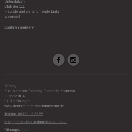
Unterstützen
Club der 111
Freunde und weiterführende Links
Ehrenamt
English summary
Stiftung
Kulturzentrum Fasching-Fastnacht-Karneval
Luitpoldstr. 4
97318 Kitzingen
www.deutsches-fastnachtmuseum.de
Telefon: 09321 - 2 33 55
info(at)deutsches-fastnachtmuseum.de
Öffnungszeiten