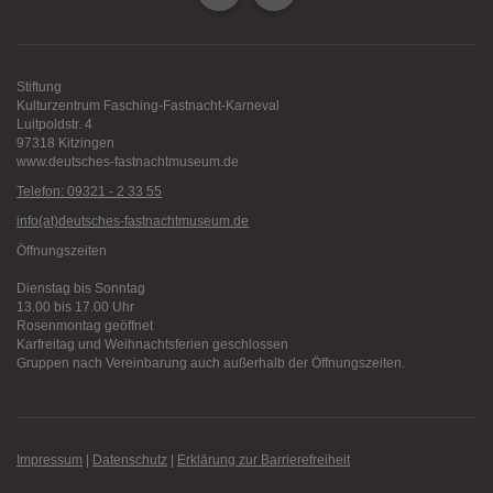
Stiftung
Kulturzentrum Fasching-Fastnacht-Karneval
Luitpoldstr. 4
97318 Kitzingen
www.deutsches-fastnachtmuseum.de
Telefon: 09321 - 2 33 55
info(at)deutsches-fastnachtmuseum.de
Öffnungszeiten
Dienstag bis Sonntag
13.00 bis 17.00 Uhr
Rosenmontag geöffnet
Karfreitag und Weihnachtsferien geschlossen
Gruppen nach Vereinbarung auch außerhalb der Öffnungszeiten.
Impressum
|
Datenschutz
|
Erklärung zur Barrierefreiheit