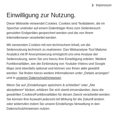
DEUTSCHES FASTNACHTMUSEUM
Impressum
Navig
Offizielles Museum des Bundes Deutscher Karneval e.V.
Einwilligung zur Nutzung.
Freunde und weiterführende Links
Diese Webseite verwendet Cookies. Cookies sind Textdateien, die im
Speicher und/oder auf einem Datenträger Ihres zum Seitenbesuch
genutzten Endgerätes gespeichert werden und die von Ihrem
Internetbrowser verarbeitet werden.
Wir verwenden Cookies mit rein technischem Inhalt, um die
Seitennutzung technisch zu realisieren. Das Webanalyse-Tool Matomo
Analytics mit IP Anonymisierung ermöglicht uns eine Analyse der
Seitennutzung, wenn Sie uns hierzu Ihre Einwilligung erteilen. Weitere
Funktionalitäten, wie die Einbindung von Youtube-Videos und Google
Maps sind ebenfalls optional und können von Ihnen aktiv gewählt
https://www.larvenfreunde.de/
werden. Sie finden hierzu weitere Informationen unter „Details anzeigen“
Verein und virtuelles Maskenmuseum
und in
unseren Datenschutzhinweisen
.
Wenn Sie auf „Einstellungen speichern & schließen“ oder „Alle
akzeptieren“ klicken, erklären Sie sich damit einverstanden, dass die
gewählten Cookies/Funktionalitäten für diesen Zweck verarbeitet werden.
Sie können Ihre Auswahl jederzeit mit Wirkung für die Zukunft ändern
oder widerrufen indem Sie unsere Einstellungs-Verwaltung in den
Datenschutzhinweisen nutzen.