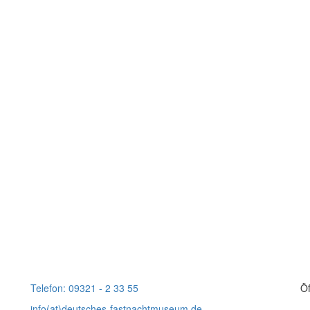
Telefon: 09321 - 2 33 55
Öf
info(at)deutsches-fastnachtmuseum.de