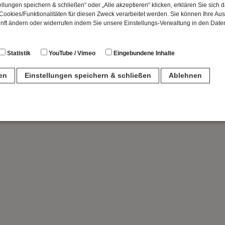
llungen speichern & schließen“ oder „Alle akzeptieren“ klicken, erklären Sie sich 
ookies/Funktionalitäten für diesen Zweck verarbeitet werden. Sie können Ihre Aus
unft ändern oder widerrufen indem Sie unsere Einstellungs-Verwaltung in den Dat
Statistik
YouTube / Vimeo
Eingebundene Inhalte
ren
Einstellungen speichern & schließen
Ablehnen
n
für den Betrieb der Seite unbedingt notwendig. Hierbei werden keinerlei person
ch eine anonyme Session-ID wird hinterlegt.
Matomo Analytics für die Auswertung der Seitenaufrufe als Statistik. Die hierdurch
ch auf unseren eigenen Servern gespeichert. Eine Übertragung an Dritte erfolgt ni
izeIP zur Anonymisierung Ihrer IP-Adresse, so dass diese gekürzt wird und nicht
tseite zugeordnet werden kann.
meo