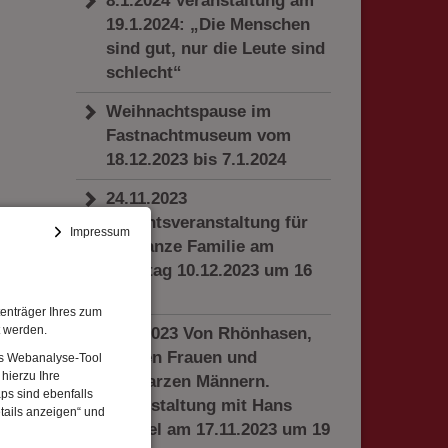
8.1.2024 Veranstaltung am
19.1.2024: „Die Menschen
sind gut, nur die Leute sind
schlecht“
Weihnachtspause im
Fastnachtmuseum vom
18.12.2023 bis 7.1.2024
24.11.2023
Adventsveranstaltung für
Impressum
die ganze Familie am
Sonntag 10.12.2023 um 16
Uhr
enträger Ihres zum
t werden.
6.11.2023 Von Rhönhasen,
weißen Frauen und
Das Webanalyse-Tool
hierzu Ihre
schwarzen Männern.
ps sind ebenfalls
Veranstaltung mit Hans
tails anzeigen“ und
Driesel am 17.11.2023 um 19