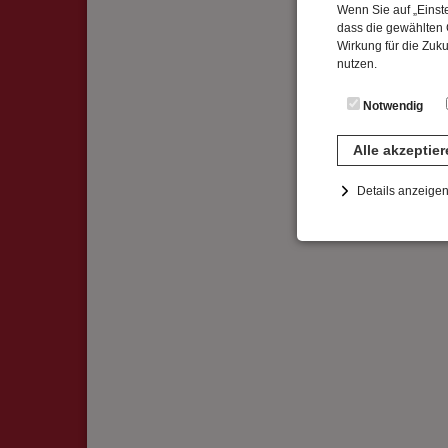
Wenn Sie auf „Einste
dass die gewählten C
Wirkung für die Zuk
nutzen.
Notwendig
Alle akzeptie
Details anzeige
Notwendig
Diese Cookies sind 
gespeichert. Ledigli
Statistik
Diese Website nutzt 
werden ausschließli
die Funktion Anonym
auf unserer Interne
YouTube / Vi