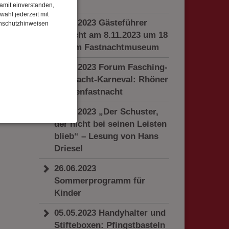
Uhr
damit einverstanden,
wahl jederzeit mit
26.10.2023 Gästeführer
enschutzhinweisen
gesucht am 8.11.2023 um 18
Uhr im Fastnachtmuseum
04.10.2023 Forum Fasching-
Fastnacht-Karneval: Rhöner
Maskenfastnacht
10.10.2023 „Der Schuster,
der nicht bei seinen Leisten
enbezogenen Daten
blieb“ – Lesung von Hans
Driesel
26.06.2023
 gespeicherten Daten
Sommerprogramm für
cht. Wir verwenden
Kinder
 mehr Ihrem Besuch
05.05.2023 Handyhalter und
Stifteboxen: Pfingstbasteln