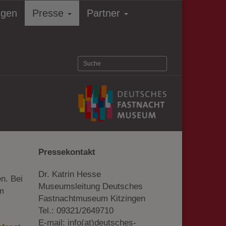
ngen
Presse
Partner
Pressekontakt
Dr. Katrin Hesse
en. Bei
Museumsleitung Deutsches
um
Fastnachtmuseum Kitzingen
Tel.: 09321/2649710
E-mail: info(at)deutsches-